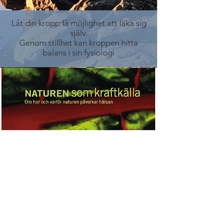
Låt din kropp få möjlighet att läka sig
själv.
Genom stillhet kan kroppen hitta
balans i sin fysiologi
Stillhetsinstitutet
- platser för återhämtning -
NYFIKEN OCH VILL VETA MER?
+
46 070-8973651