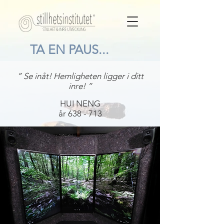
TA EN PAUS...
” Se inåt! Hemligheten ligger i ditt
inre! ”
HUI NENG
år 638 - 713